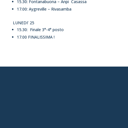
15.30: Fontanabuona – Anpi Casassa
17.00: Aygreville – Rivasamba
LUNEDI’ 25
15.30: Finale 3°-4° posto
17.00 FINALISSIMA !
chiavari@aia-figc.it
(ANCHE WHATSAPP)