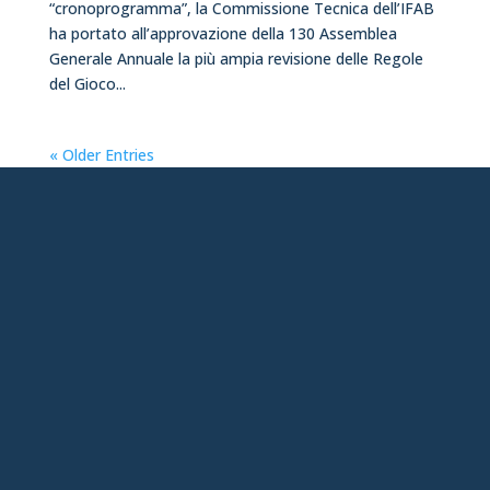
“cronoprogramma”, la Commissione Tecnica dell’IFAB
ha portato all’approvazione della 130 Assemblea
Generale Annuale la più ampia revisione delle Regole
del Gioco...
« Older Entries
chiavari@aia-figc.it
(ANCHE WHATSAPP)
0185.308171