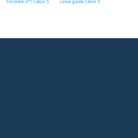
Circolare n°1 Calcio 5
Linee guida Calcio 5
Sinfonia4You
AIA - FIGC
CRA Liguria
Designazioni OTS
Designazioni OTR
Designazioni OTN