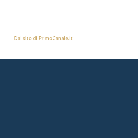
Dal sito di
PrimoCanale.it
chiavari@aia-figc.it
(ANCHE WHATSAPP)
0185.308171