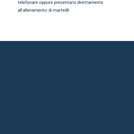
telefonare oppure presentarsi direttamente
all’allenamento di martedì!
chiavari@aia-figc.it
(ANCHE WHATSAPP)
0185.308171