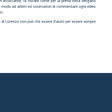
 attaccante, fa notare come per la prima volta vengano
 dà modo ad arbitri ed osservatori di commentare ogni video
vo.
o di Lorenzo non può che essere d'aiuto per essere sempre
Sinfonia4You