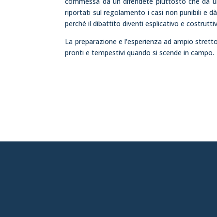
commessa da un difendete piuttosto che da un
riportati sul regolamento i casi non punibili e
perché il dibattito diventi esplicativo e costrutti
La preparazione e l'esperienza ad ampio strett
pronti e tempestivi quando si scende in campo.
chiavari@aia-figc.it