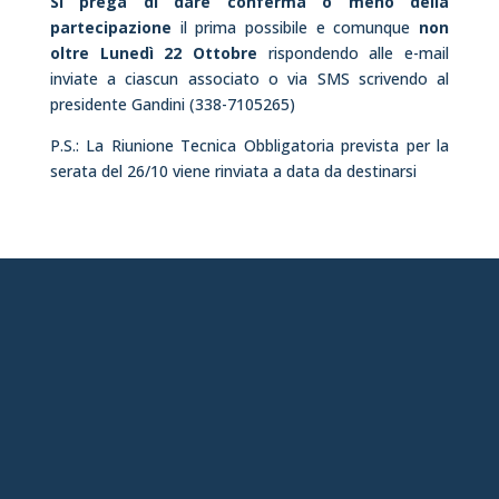
Si prega di dare conferma o meno della
partecipazione
il prima possibile e comunque
non
oltre Lunedì 22 Ottobre
rispondendo alle e-mail
inviate a ciascun associato o via SMS scrivendo al
presidente Gandini (338-7105265)
P.S.: La Riunione Tecnica Obbligatoria prevista per la
serata del 26/10 viene rinviata a data da destinarsi
chiavari@aia-figc.it
(ANCHE WHATSAPP)